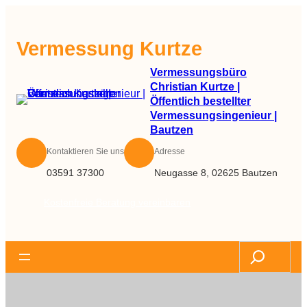
Zum
Inhalt
Vermessung Kurtze
springen
Vermessungsbüro
Christian Kurtze |
Öffentlich bestellter
Vermessungsingenieur |
Bautzen
Kontaktieren Sie uns
Adresse
03591 37300
Neugasse 8, 02625 Bautzen
Kostenfreie Beratung vereinbaren
Search