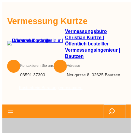
Zum
Inhalt
Vermessung Kurtze
springen
Vermessungsbüro
Christian Kurtze |
Öffentlich bestellter
Vermessungsingenieur |
Bautzen
Kontaktieren Sie uns
Adresse
03591 37300
Neugasse 8, 02625 Bautzen
Kostenfreie Beratung vereinbaren
Search