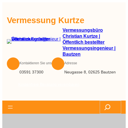
Zum
Inhalt
Vermessung Kurtze
springen
Vermessungsbüro
Christian Kurtze |
Öffentlich bestellter
Vermessungsingenieur |
Bautzen
Kontaktieren Sie uns
Adresse
03591 37300
Neugasse 8, 02625 Bautzen
Kostenfreie Beratung vereinbaren
Search